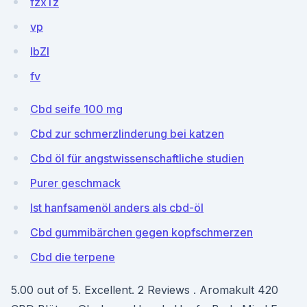
fzxTz
vp
IbZl
fv
Cbd seife 100 mg
Cbd zur schmerzlinderung bei katzen
Cbd öl für angstwissenschaftliche studien
Purer geschmack
Ist hanfsamenöl anders als cbd-öl
Cbd gummibärchen gegen kopfschmerzen
Cbd die terpene
5.00 out of 5. Excellent. 2 Reviews . Aromakult 420