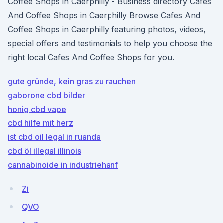
Coffee Shops in Caerphilly - Business directory Cafes
And Coffee Shops in Caerphilly Browse Cafes And
Coffee Shops in Caerphilly featuring photos, videos,
special offers and testimonials to help you choose the
right local Cafes And Coffee Shops for you.
gute gründe, kein gras zu rauchen
gaborone cbd bilder
honig cbd vape
cbd hilfe mit herz
ist cbd oil legal in ruanda
cbd öl illegal illinois
cannabinoide in industriehanf
Zi
QVO