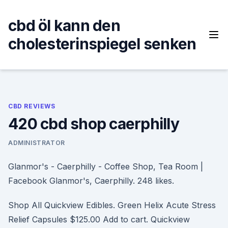
Skip
to
cbd öl kann den
content
cholesterinspiegel senken
CBD REVIEWS
420 cbd shop caerphilly
ADMINISTRATOR
Glanmor's - Caerphilly - Coffee Shop, Tea Room |
Facebook Glanmor's, Caerphilly. 248 likes.
Shop All Quickview Edibles. Green Helix Acute Stress
Relief Capsules $125.00 Add to cart. Quickview