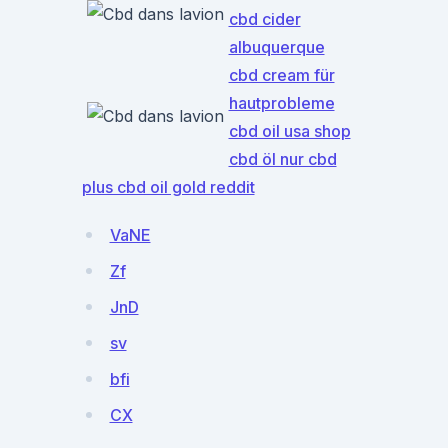
cbd cider
albuquerque
cbd cream für
hautprobleme
cbd oil usa shop
cbd öl nur cbd
plus cbd oil gold reddit
VaNE
Zf
JnD
sv
bfi
CX