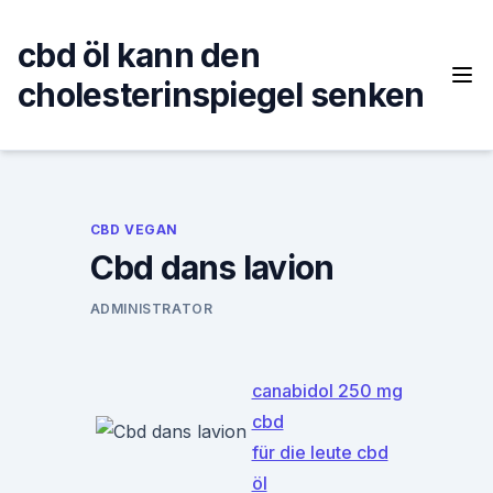
Skip
to
cbd öl kann den
content
cholesterinspiegel senken
CBD VEGAN
Cbd dans lavion
ADMINISTRATOR
canabidol 250 mg
cbd
für die leute cbd
öl