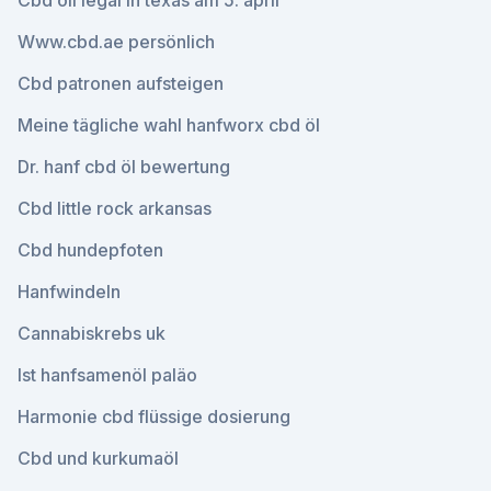
Cbd oil legal in texas am 5. april
Www.cbd.ae persönlich
Cbd patronen aufsteigen
Meine tägliche wahl hanfworx cbd öl
Dr. hanf cbd öl bewertung
Cbd little rock arkansas
Cbd hundepfoten
Hanfwindeln
Cannabiskrebs uk
Ist hanfsamenöl paläo
Harmonie cbd flüssige dosierung
Cbd und kurkumaöl