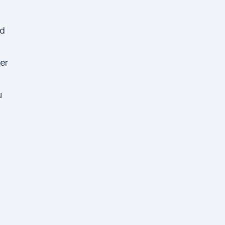
nd
er
u