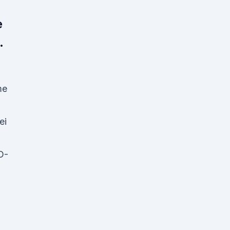
e
.
me
ei
D-