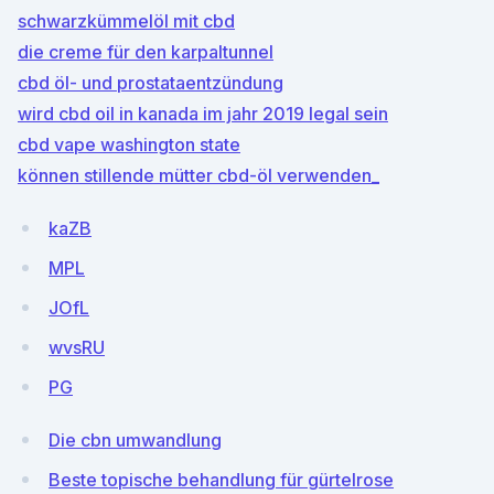
schwarzkümmelöl mit cbd
die creme für den karpaltunnel
cbd öl- und prostataentzündung
wird cbd oil in kanada im jahr 2019 legal sein
cbd vape washington state
können stillende mütter cbd-öl verwenden_
kaZB
MPL
JOfL
wvsRU
PG
Die cbn umwandlung
Beste topische behandlung für gürtelrose