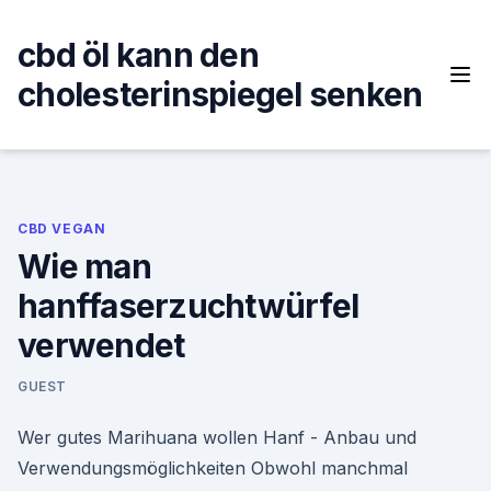
Skip
to
cbd öl kann den
content
cholesterinspiegel senken
CBD VEGAN
Wie man
hanffaserzuchtwürfel
verwendet
GUEST
Wer gutes Marihuana wollen Hanf - Anbau und
Verwendungsmöglichkeiten Obwohl manchmal